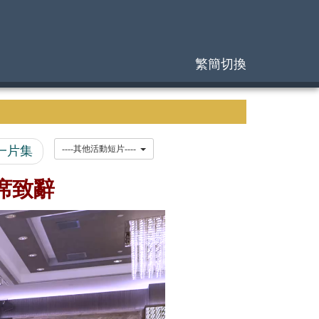
繁簡切換
一片集
----其他活動短片----
主席致辭