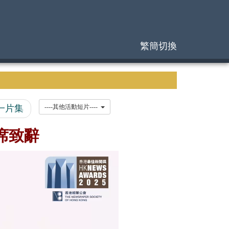
繁簡切換
一片集
----其他活動短片----
主席致辭