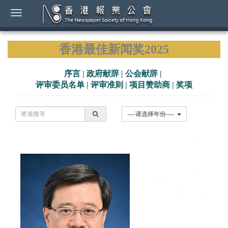
香港最佳新闻奖2025
序言
|
政府献辞
|
公会献辞
|
评审委员名单
|
评审准则
|
项目赞助商
|
奖项
----请选择年份----