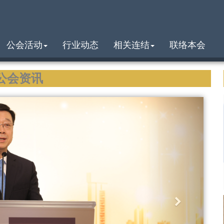
公会活动
行业动态
相关连结
联络本会
公会资讯
N
e
x
t