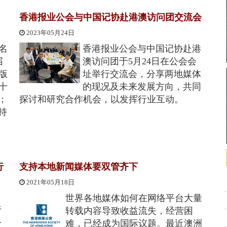
香港报业公会与中国记协赴港澳访问团交流会
2023年05月24日
名
香港报业公会与中国记协赴港
届
澳访问团于5月24日在公会会
版
址举行交流会，分享两地媒体
十
的现况及未来发展方向，共同
；
探讨和研究合作机会，以发挥行业互动。
持
行
支持本地新闻媒体要双管齐下
2021年05月18日
世界各地媒体如何在网络平台大量
行
转载内容导致收益流失，经营困
公
难，已经成为国际议题。最近澳洲