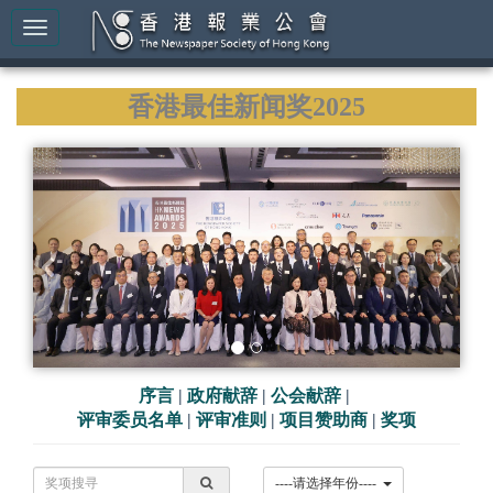
香港最佳新闻奖2025
P
N
r
e
e
x
v
t
i
o
u
s
序言
|
政府献辞
|
公会献辞
|
评审委员名单
|
评审准则
|
项目赞助商
|
奖项
----请选择年份----