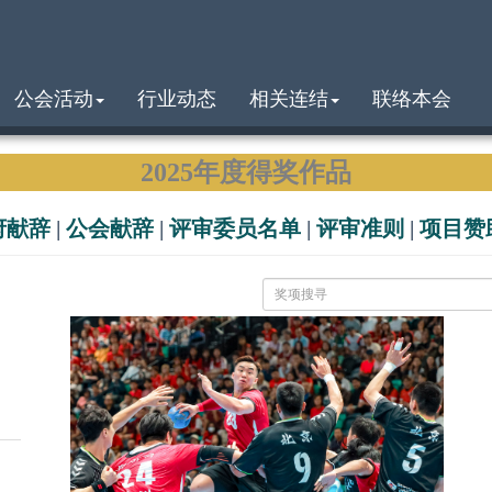
公会活动
行业动态
相关连结
联络本会
2025年度得奖作品
府献辞
|
公会献辞
|
评审委员名单
|
评审准则
|
项目赞