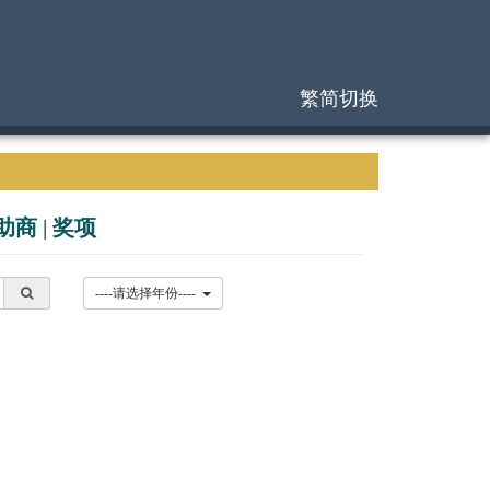
繁简切换
助商
|
奖项
----请选择年份----