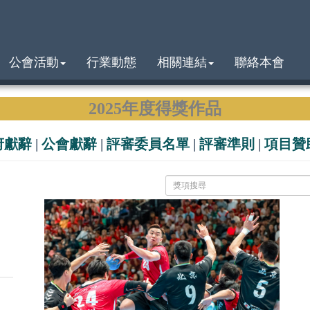
公會活動
行業動態
相關連結
聯絡本會
2025年度得獎作品
府獻辭
|
公會獻辭
|
評審委員名單
|
評審準則
|
項目贊