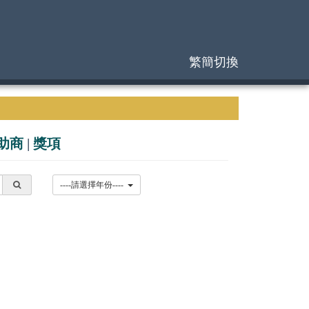
繁簡切換
助商
|
獎項
----請選擇年份----