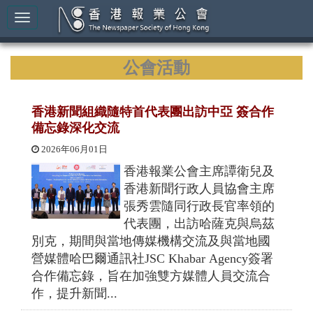
公會活動
香港新聞組織隨特首代表團出訪中亞 簽合作
備忘錄深化交流
2026年06月01日
香港報業公會主席譚衛兒及
香港新聞行政人員協會主席
張秀雲隨同行政長官率領的
代表團，出訪哈薩克與烏茲
別克，期間與當地傳媒機構交流及與當地國
營媒體哈巴爾通訊社JSC Khabar Agency簽署
合作備忘錄，旨在加強雙方媒體人員交流合
作，提升新聞...