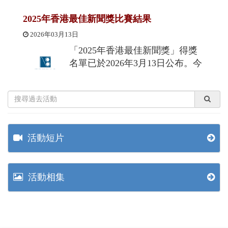
2025年香港最佳新聞獎比賽結果
2026年03月13日
「2025年香港最佳新聞獎」得獎
名單已於2026年3月13日公布。今
屆共設報道組、寫作組、圖片組
及版面設計組四大組別，合共頒
發七十八個獎項。謹此恭賀各位得獎者及得
獎報館；同時衷心感謝各位評審對本屆活動
的鼎力支持與積極參與。 報道組...
活動短片
香港報業公會第六十九屆 2025-2027年度執行
委員會選舉結果
活動相集
2025年10月21日
2025-2027年度香港報業公會執行
委員會選舉結果香港報業公會(公