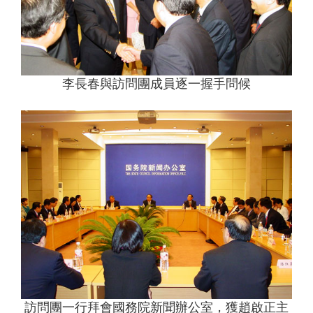
李長春與訪問團成員逐一握手問候
訪問團一行拜會國務院新聞辦公室，獲趙啟正主