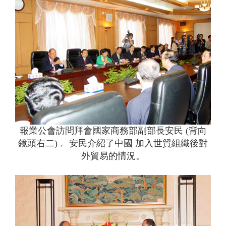
報業公會訪問拜會國家商務部副部長安民 (背向
鏡頭右二)﹐ 安民介紹了中國 加入世貿組織後對
外貿易的情況。