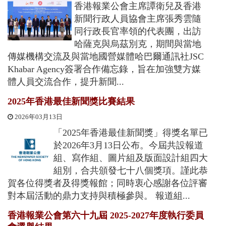
香港報業公會主席譚衛兒及香港
新聞行政人員協會主席張秀雲隨
同行政長官率領的代表團，出訪
哈薩克與烏茲別克，期間與當地
傳媒機構交流及與當地國營媒體哈巴爾通訊社JSC
Khabar Agency簽署合作備忘錄，旨在加強雙方媒
體人員交流合作，提升新聞...
2025年香港最佳新聞獎比賽結果
2026年03月13日
「2025年香港最佳新聞獎」得獎名單已
於2026年3月13日公布。今屆共設報道
組、寫作組、圖片組及版面設計組四大
組別，合共頒發七十八個獎項。謹此恭
賀各位得獎者及得獎報館；同時衷心感謝各位評審
對本屆活動的鼎力支持與積極參與。 報道組...
香港報業公會第六十九屆 2025-2027年度執行委員