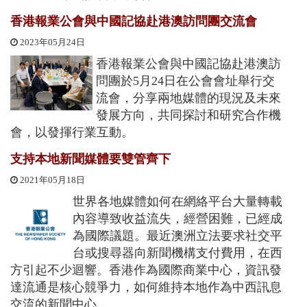
香港報業公會與中國記協赴港澳訪問團交流會
2023年05月24日
香港報業公會與中國記協赴港澳訪
問團於5月24日在公會會址舉行交
流會，分享兩地媒體的現況及未來
發展方向，共同探討和研究合作機
會，以發揮行業互動。
支持本地新聞媒體要雙管齊下
2021年05月18日
世界各地媒體如何在網絡平台大量轉載
內容導致收益流失，經營困難，已經成
為國際議題。最近澳洲立法要求社交平
台或搜尋器向新聞機構支付費用，在西
方引起不少迴響。香港作為國際商業中心，資訊發
達流通是核心競爭力，如何維持本地作為中西訊息
交流的新聞中心，...