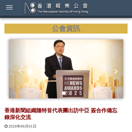
公會資訊
P
N
r
e
e
x
v
t
i
o
u
s
香港新聞組織隨特首代表團出訪中亞 簽合作備忘
錄深化交流
2026年06月01日