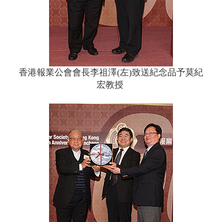
香港報業公會會長李祖澤(左)致送紀念品予莫紀
宏教授