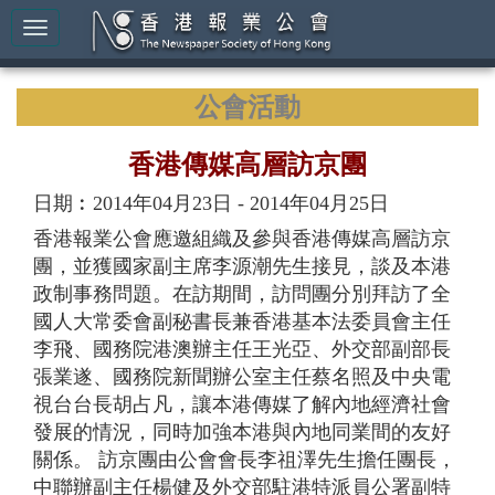
公會活動
香港傳媒高層訪京團
日期︰2014年04月23日 - 2014年04月25日
香港報業公會應邀組織及參與香港傳媒高層訪京
團，並獲國家副主席李源潮先生接見，談及本港
政制事務問題。在訪期間，訪問團分別拜訪了全
國人大常委會副秘書長兼香港基本法委員會主任
李飛、國務院港澳辦主任王光亞、外交部副部長
張業遂、國務院新聞辦公室主任蔡名照及中央電
視台台長胡占凡，讓本港傳媒了解內地經濟社會
發展的情況，同時加強本港與內地同業間的友好
關係。 訪京團由公會會長李祖澤先生擔任團長，
中聯辦副主任楊健及外交部駐港特派員公署副特