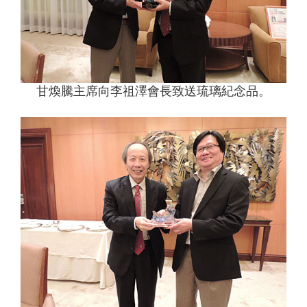
甘煥騰主席向李祖澤會長致送琉璃紀念品。