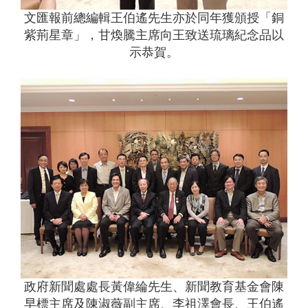
文匯報前總編輯王伯遙先生亦於同年獲頒授「銅
紫荊星章」，甘煥騰主席向王致送琉璃紀念品以
示恭賀。
政府新聞處處長黃偉綸先生、新聞教育基金會陳
早標主席及陳淑薇副主席、李祖澤會長、王伯遙