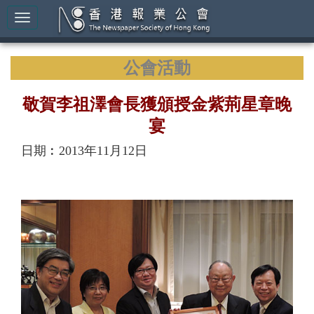
公會活動
敬賀李祖澤會長獲頒授金紫荊星章晚
宴
日期︰2013年11月12日