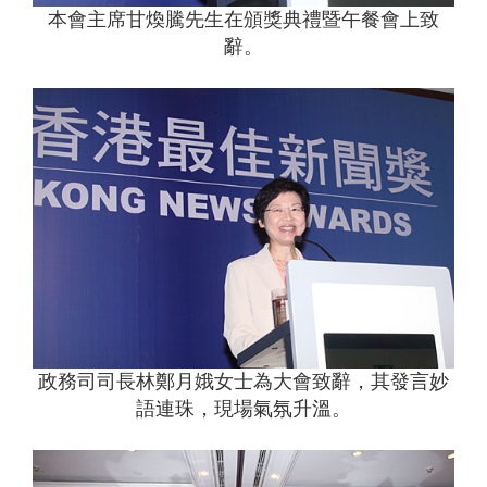
本會主席甘煥騰先生在頒獎典禮暨午餐會上致
辭。
政務司司長林鄭月娥女士為大會致辭，其發言妙
語連珠，現場氣氛升溫。