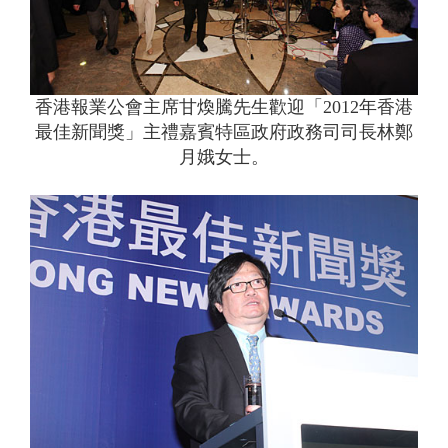
香港報業公會主席甘煥騰先生歡迎「2012年香港
最佳新聞獎」主禮嘉賓特區政府政務司司長林鄭
月娥女士。