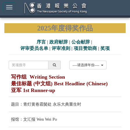
2025年度得奖作品
序言
|
政府献辞
|
公会献辞
|
评审委员名单
|
评审准则
|
项目赞助商
|
奖项
----请选择年份----
写作组 Writing Section
最佳标题 (中文组) Best Headline (Chinese)
亚军 1st Runner-up
题目：青灯黄卷霜鬓处 永乐大典重生时
报馆：文汇报 Wen Wei Po