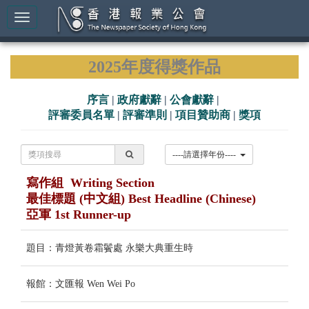
2025年度得獎作品
序言
|
政府獻辭
|
公會獻辭
|
評審委員名單
|
評審準則
|
項目贊助商
|
獎項
----請選擇年份----
寫作組 Writing Section
最佳標題 (中文組) Best Headline (Chinese)
亞軍 1st Runner-up
題目：青燈黃卷霜鬢處 永樂大典重生時
報館：文匯報 Wen Wei Po