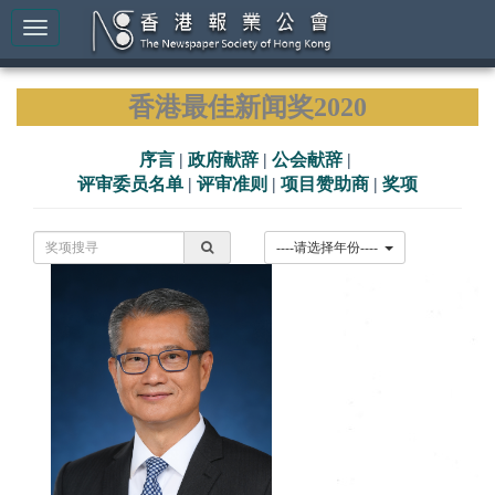
香港最佳新闻奖2020
序言
|
政府献辞
|
公会献辞
|
评审委员名单
|
评审准则
|
项目赞助商
|
奖项
----请选择年份----