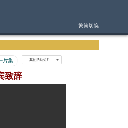
繁简切换
一片集
----其他活动短片----
嘉宾致辞