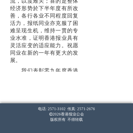
流，以度难关；喜的是整体
经济形势於下半年度有所改
善，各行各业不同程度回复
活力，报纸同业亦克服了困
难呈现生机，维持一贯的专
业水准，证明香港报业具有
灵活应变的适应能力。祝愿
同业在新的一年有更大的发
展。
我们表彰零九年度香港
最佳新闻奖获选作品，以鼓
励新闻从业员克尽职守，努
力进取，不断提高专业水
平，继续为社会大众提供优
质的资讯，进一步提升报业
电话: 2571-3102 传真: 2571-2676
2026香港报业公会
的影响力，推动社会进步。
版权所有 不得转载
本届新闻奖获奖作品内容丰
富，涉及面广，反映业界水