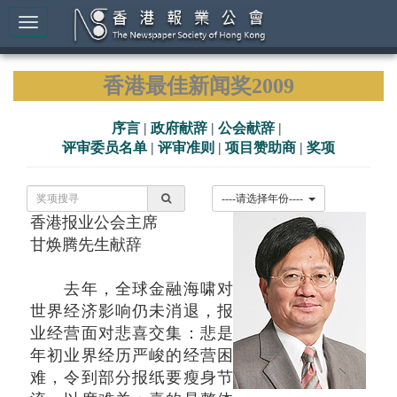
香港最佳新闻奖2009
序言
|
政府献辞
|
公会献辞
|
评审委员名单
|
评审准则
|
项目赞助商
|
奖项
----请选择年份----
香港报业公会主席
甘焕腾先生献辞
去年，全球金融海啸对
世界经济影响仍未消退，报
业经营面对悲喜交集：悲是
年初业界经历严峻的经营困
难，令到部分报纸要瘦身节