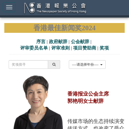
香港最佳新闻奖2024
序言
|
政府献辞
|
公会献辞
|
评审委员名单
|
评审准则
|
项目赞助商
|
奖项
----请选择年份----
香港报业公会主席
郭艳明女士献辞
传媒市场的生态持续演变，
传送方式，也改变了受众的