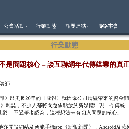
公會活動
行業動態
相關連結
聯絡本會
行業動態
不是問題核心 – 談互聯網年代傳媒業的真
講師
新報》歷史長20年的《成報》就因母公司清盤帶來的資金
1周》雜誌，不少人都將問題焦點放於新媒體出現，令傳統
出路。不過筆者認為，這種想法未有切入問題的核心。
開設網站及智能手機app《新報新聞》，Android及