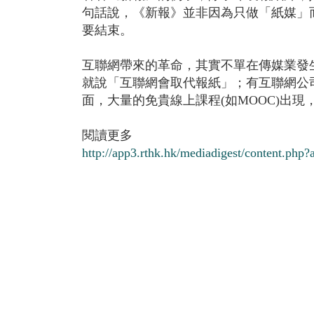
句話說，《新報》並非因為只做「紙媒」
要結束。
互聯網帶來的革命，其實不單在傳媒業發
就說「互聯網會取代報紙」；有互聯網公司向
面，大量的免貴線上課程(如MOOC)出
閱讀更多
http://app3.rthk.hk/mediadigest/content.php