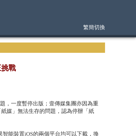
繁簡切換
正挑戰
問題，一度暫停出版；壹傳媒集團亦因為重
「紙媒」無法生存的問題，認為停辦「紙
蘋果智能裝置iOS的兩個平台均可以下載，換