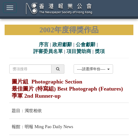
2002年度得獎作品
序言
|
政府獻辭
|
公會獻辭
|
評審委員名單
|
項目贊助商
|
獎項
----請選擇年份----
圖片組 Photographic Section
最佳圖片 (特寫組) Best Photograph (Features)
季軍 2nd Runner-up
題目：濁世相依
報館：明報 Ming Pao Daily News