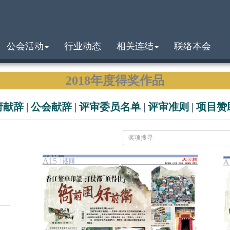
公会活动
行业动态
相关连结
联络本会
2018年度得奖作品
府献辞
|
公会献辞
|
评审委员名单
|
评审准则
|
项目赞