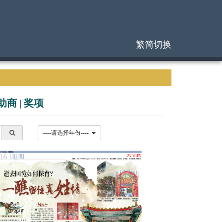
繁简切换
助商
|
奖项
----请选择年份----