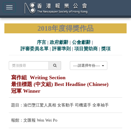
2018年度得獎作品
序言
|
政府獻辭
|
公會獻辭
|
評審委員名單
|
評審準則
|
項目贊助商
|
獎項
----請選擇年份----
寫作組 Writing Section
最佳標題 (中文組) Best Headline (Chinese)
冠軍 Winner
題目：渝巴墮江驚人真相 女客動手 司機還手 全車袖手
報館：文匯報 Wen Wei Po