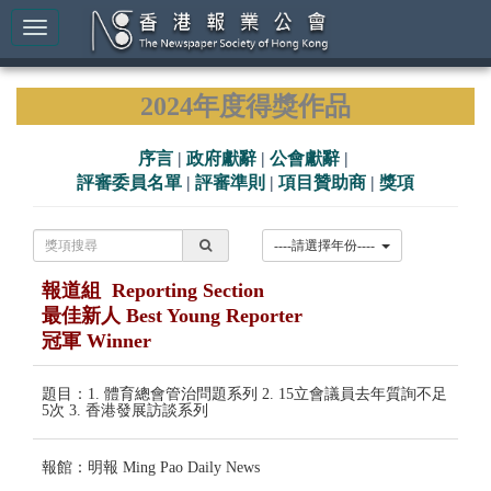
2024年度得獎作品
序言
|
政府獻辭
|
公會獻辭
|
評審委員名單
|
評審準則
|
項目贊助商
|
獎項
----請選擇年份----
報道組 Reporting Section
最佳新人 Best Young Reporter
冠軍 Winner
題目：1. 體育總會管治問題系列 2. 15立會議員去年質詢不足
5次 3. 香港發展訪談系列
報館：明報 Ming Pao Daily News