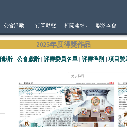
公會活動
行業動態
相關連結
聯絡本會
2025年度得獎作品
府獻辭
|
公會獻辭
|
評審委員名單
|
評審準則
|
項目贊