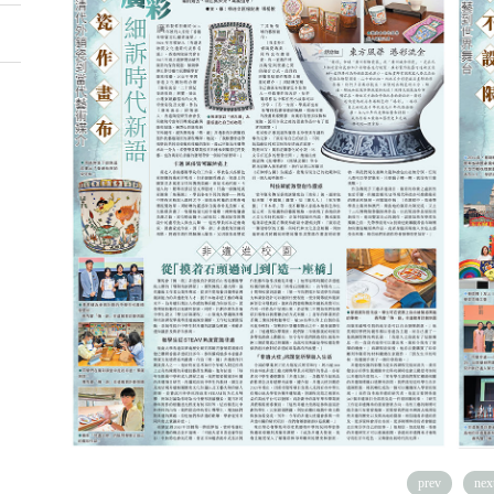
prev
nex