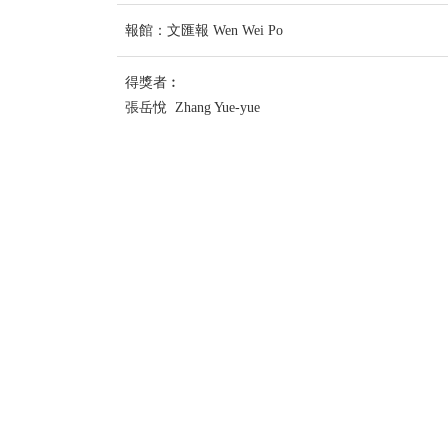
報館：文匯報 Wen Wei Po
得獎者︰
張岳悅 Zhang Yue-yue