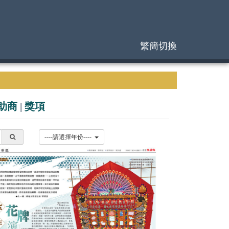
繁簡切換
助商
|
獎項
----請選擇年份----