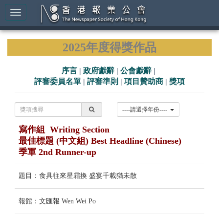
2025年度得獎作品
序言
|
政府獻辭
|
公會獻辭
|
評審委員名單
|
評審準則
|
項目贊助商
|
獎項
----請選擇年份----
寫作組 Writing Section
最佳標題 (中文組) Best Headline (Chinese)
季軍 2nd Runner-up
題目：食具往來星霜換 盛宴千載猶未散
報館：文匯報 Wen Wei Po