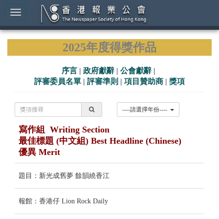
2025年度得獎作品
序言
|
政府獻辭
|
公會獻辭
|
評審委員名單
|
評審準則
|
項目贊助商
|
獎項
----請選擇年份----
寫作組 Writing Section
最佳標題 (中文組) Best Headline (Chinese)
優異 Merit
題目：新光成舊夢 餘韻繞香江
報館：香港仔 Lion Rock Daily