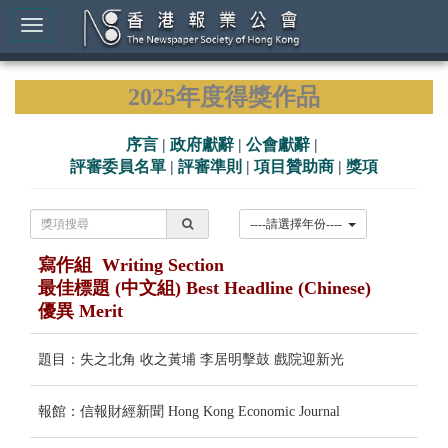
2025年度得獎作品
序言
|
政府獻辭
|
公會獻辭
|
評審委員名單
|
評審準則
|
項目贊助商
|
獎項
----請選擇年份----
寫作組 Writing Section
最佳標題 (中文組) Best Headline (Chinese)
優異 Merit
題目：失之北角 收之黃埔 李居明擊鼓 戲院迎新光
報館：信報財經新聞 Hong Kong Economic Journal