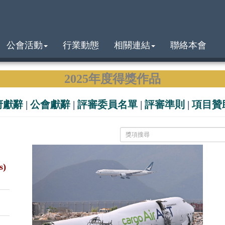
公會活動
行業動態
相關連結
聯絡本會
2025年度得獎作品
府獻辭
|
公會獻辭
|
評審委員名單
|
評審準則
|
項目贊
s)