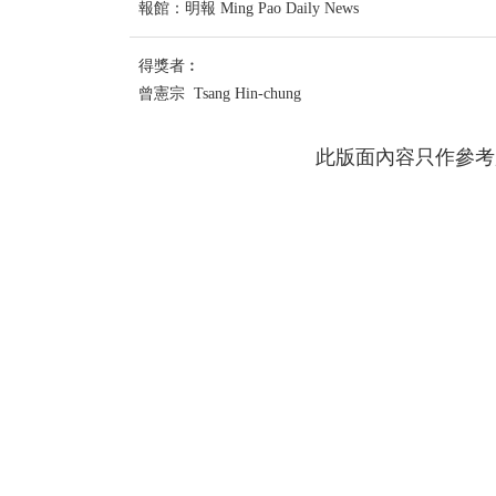
報館：明報 Ming Pao Daily News
得獎者︰
曾憲宗 Tsang Hin-chung
此版面內容只作參考