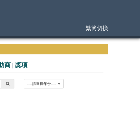
繁簡切換
助商
|
獎項
----請選擇年份----