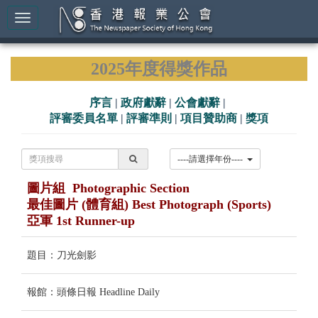
2025年度得獎作品
序言
|
政府獻辭
|
公會獻辭
|
評審委員名單
|
評審準則
|
項目贊助商
|
獎項
----請選擇年份----
圖片組 Photographic Section
最佳圖片 (體育組) Best Photograph (Sports)
亞軍 1st Runner-up
題目：刀光劍影
報館：頭條日報 Headline Daily