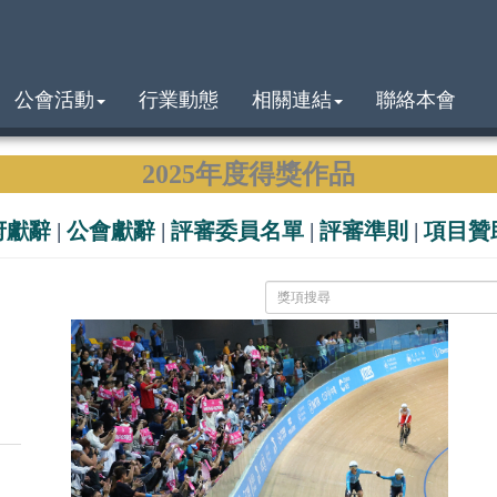
公會活動
行業動態
相關連結
聯絡本會
2025年度得獎作品
府獻辭
|
公會獻辭
|
評審委員名單
|
評審準則
|
項目贊