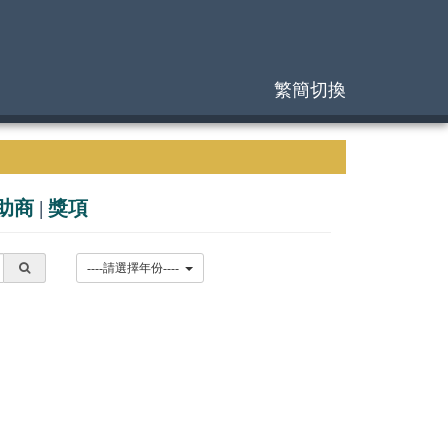
繁簡切換
助商
|
獎項
----請選擇年份----