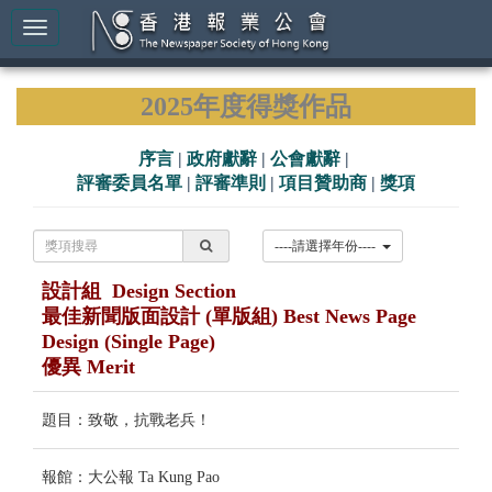
2025年度得獎作品
序言
|
政府獻辭
|
公會獻辭
|
評審委員名單
|
評審準則
|
項目贊助商
|
獎項
----請選擇年份----
設計組 Design Section
最佳新聞版面設計 (單版組) Best News Page
Design (Single Page)
優異 Merit
題目：致敬，抗戰老兵！
報館：大公報 Ta Kung Pao