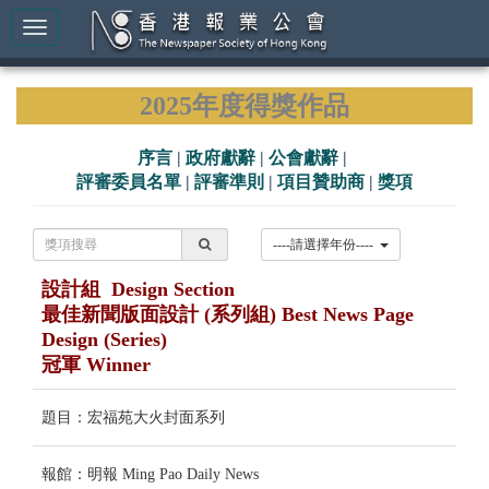
2025年度得獎作品
序言
|
政府獻辭
|
公會獻辭
|
評審委員名單
|
評審準則
|
項目贊助商
|
獎項
----請選擇年份----
設計組 Design Section
最佳新聞版面設計 (系列組) Best News Page
Design (Series)
冠軍 Winner
題目：宏福苑大火封面系列
報館：明報 Ming Pao Daily News