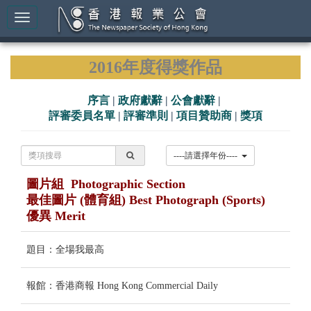
2016年度得獎作品
序言
|
政府獻辭
|
公會獻辭
|
評審委員名單
|
評審準則
|
項目贊助商
|
獎項
----請選擇年份----
圖片組 Photographic Section
最佳圖片 (體育組) Best Photograph (Sports)
優異 Merit
題目：全場我最高
報館：香港商報 Hong Kong Commercial Daily