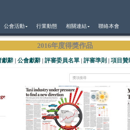
公會活動
行業動態
相關連結
聯絡本會
2016年度得獎作品
府獻辭
|
公會獻辭
|
評審委員名單
|
評審準則
|
項目贊
ge