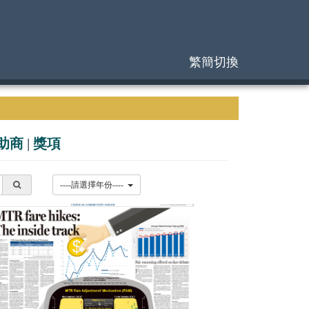
繁簡切換
助商
|
獎項
----請選擇年份----