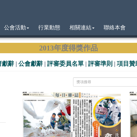
公會活動
行業動態
相關連結
聯絡本會
2013年度得獎作品
府獻辭
|
公會獻辭
|
評審委員名單
|
評審準則
|
項目贊