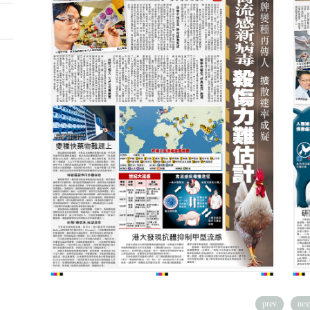
prev
nex