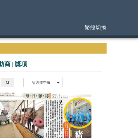
繁簡切換
助商
|
獎項
----請選擇年份----