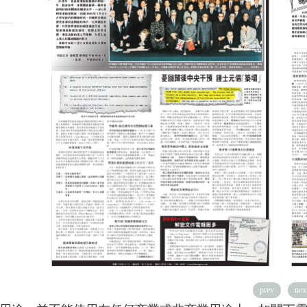
prev
nex