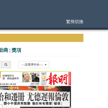
繁簡切換
助商
|
獎項
----請選擇年份----