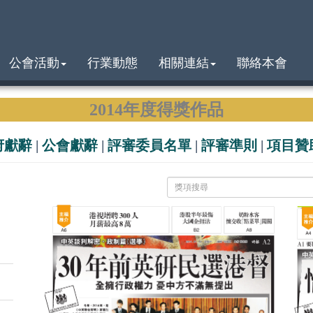
公會活動
行業動態
相關連結
聯絡本會
2014年度得獎作品
府獻辭
|
公會獻辭
|
評審委員名單
|
評審準則
|
項目贊