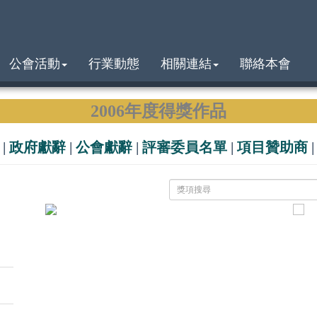
公會活動
行業動態
相關連結
聯絡本會
2006年度得獎作品
|
政府獻辭
|
公會獻辭
|
評審委員名單
|
項目贊助商