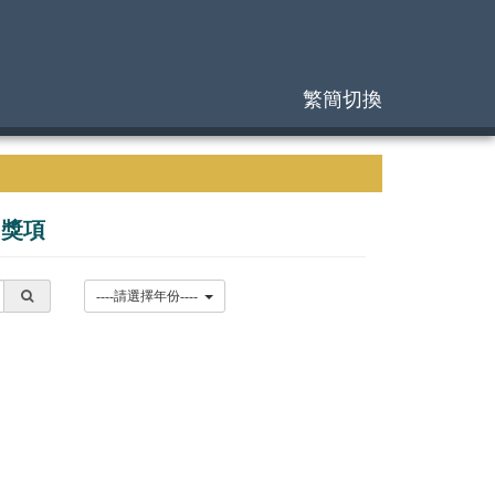
繁簡切換
|
獎項
----請選擇年份----