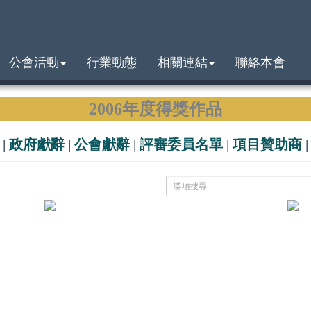
公會活動
行業動態
相關連結
聯絡本會
2006年度得獎作品
|
政府獻辭
|
公會獻辭
|
評審委員名單
|
項目贊助商