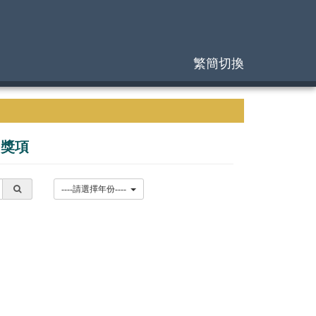
繁簡切換
|
獎項
----請選擇年份----