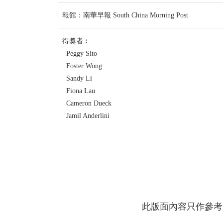
報館：南華早報 South China Morning Post
得獎者︰
Peggy Sito
Foster Wong
Sandy Li
Fiona Lau
Cameron Dueck
Jamil Anderlini
此版面內容只作參考