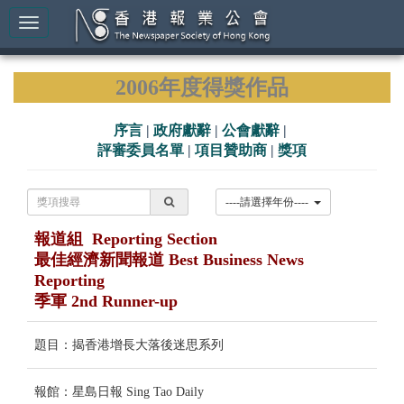
2006年度得獎作品
序言
|
政府獻辭
|
公會獻辭
|
評審委員名單
|
項目贊助商
|
獎項
----請選擇年份----
報道組 Reporting Section
最佳經濟新聞報道 Best Business News
Reporting
季軍 2nd Runner-up
題目：揭香港增長大落後迷思系列
報館：星島日報 Sing Tao Daily