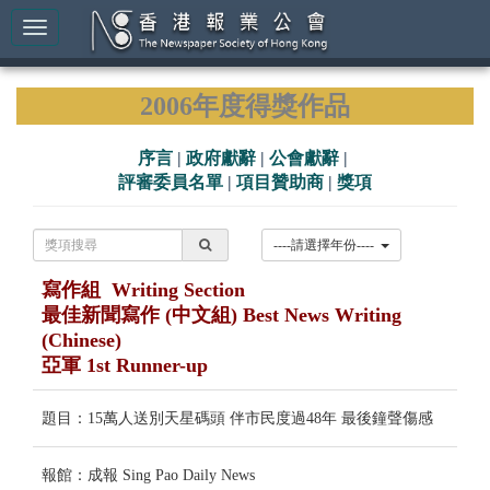
2006年度得獎作品
序言
|
政府獻辭
|
公會獻辭
|
評審委員名單
|
項目贊助商
|
獎項
----請選擇年份----
寫作組 Writing Section
最佳新聞寫作 (中文組) Best News Writing
(Chinese)
亞軍 1st Runner-up
題目：15萬人送別天星碼頭 伴市民度過48年 最後鐘聲傷感
報館：成報 Sing Pao Daily News