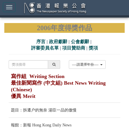
2006年度得獎作品
序言
|
政府獻辭
|
公會獻辭
|
評審委員名單
|
項目贊助商
|
獎項
----請選擇年份----
寫作組 Writing Section
最佳新聞寫作 (中文組) Best News Writing
(Chinese)
優異 Merit
題目：拆遷户的無奈 湯臣一品的傲慢
報館：新報 Hong Kong Daily News