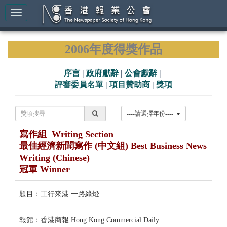
2006年度得獎作品
序言
|
政府獻辭
|
公會獻辭
|
評審委員名單
|
項目贊助商
|
獎項
----請選擇年份----
寫作組 Writing Section
最佳經濟新聞寫作 (中文組) Best Business News
Writing (Chinese)
冠軍 Winner
題目：工行來港 一路綠燈
報館：香港商報 Hong Kong Commercial Daily