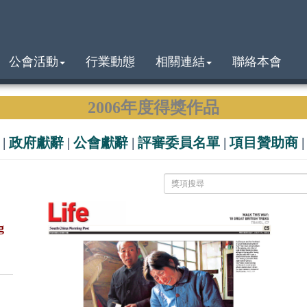
公會活動
行業動態
相關連結
聯絡本會
2006年度得獎作品
|
政府獻辭
|
公會獻辭
|
評審委員名單
|
項目贊助商
g