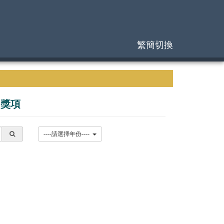
繁簡切換
|
獎項
----請選擇年份----