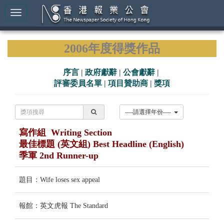
2006年度得獎作品
序言
|
政府獻辭
|
公會獻辭
|
評審委員名單
|
項目贊助商
|
獎項
----請選擇年份----
寫作組 Writing Section
最佳標題 (英文組) Best Headline (English)
季軍 2nd Runner-up
題目：Wife loses sex appeal
報館：英文虎報 The Standard