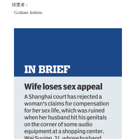
得獎者︰
Graham Jenkins