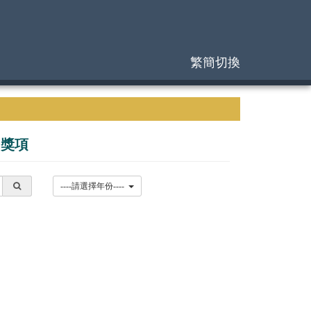
繁簡切換
|
獎項
----請選擇年份----