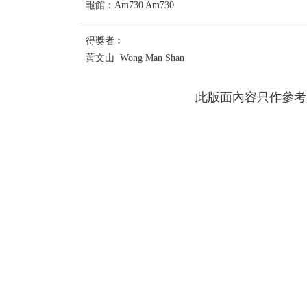
報館：Am730 Am730
得獎者︰
蔩文山 Wong Man Shan
此版面內容只作參考