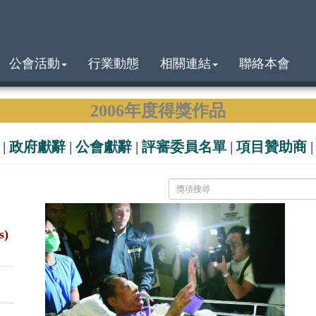
公會活動
行業動態
相關連結
聯絡本會
2006年度得獎作品
|
政府獻辭
|
公會獻辭
|
評審委員名單
|
項目贊助商
s)