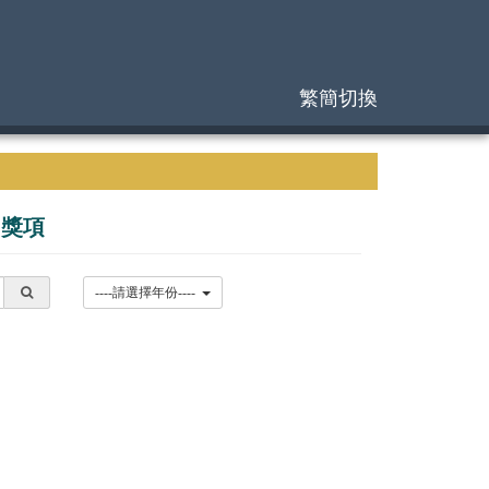
繁簡切換
|
獎項
----請選擇年份----