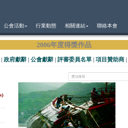
公會活動
行業動態
相關連結
聯絡本會
2006年度得獎作品
|
政府獻辭
|
公會獻辭
|
評審委員名單
|
項目贊助商
s)