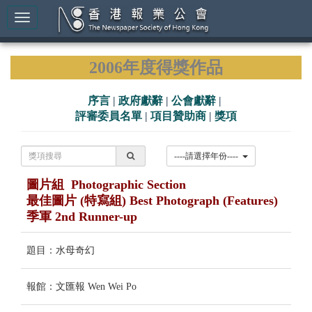
2006年度得獎作品
序言
|
政府獻辭
|
公會獻辭
|
評審委員名單
|
項目贊助商
|
獎項
----請選擇年份----
圖片組 Photographic Section
最佳圖片 (特寫組) Best Photograph (Features)
季軍 2nd Runner-up
題目：水母奇幻
報館：文匯報 Wen Wei Po