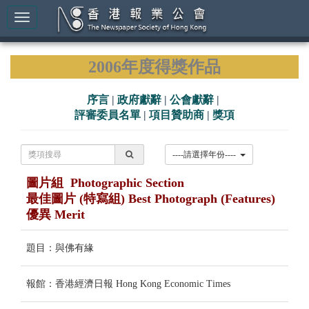
2006年度得獎作品
序言
|
政府獻辭
|
公會獻辭
|
評審委員名單
|
項目贊助商
|
獎項
----請選擇年份----
圖片組 Photographic Section
最佳圖片 (特寫組) Best Photograph (Features)
優異 Merit
題目：與佛有緣
報館：香港經濟日報 Hong Kong Economic Times